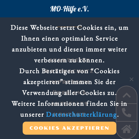
MO-Hilfe e.V.
Diese Webseite setzt Cookies ein, um
Ihnen einen optimalen Service
anzubieten und diesen immer weiter
verbessern zu können.
STARTSEITE
Durch Bestätigen von “Cookies
DATENSCHUTZ
akzeptieren” stimmen Sie der
IMPRESSUM
Verwendung aller Cookies zu.
ÜBER UNS

Weitere Informationen finden Sie in
AKTUELLES

unserer
Datenschutzerklärung
.
KONTAKT

COOKIES AKZEPTIEREN